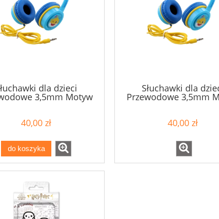
łuchawki dla dzieci
Słuchawki dla dzie
ewodowe 3,5mm Motyw
Przewodowe 3,5mm M
ter z bajki Baby Shark
Bohater z bajki Baby 
40,00 zł
40,00 zł
do koszyka