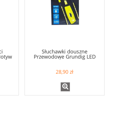
ci
Słuchawki douszne
otyw
Przewodowe Grundig LED
Shark
Żółte
28,90 zł