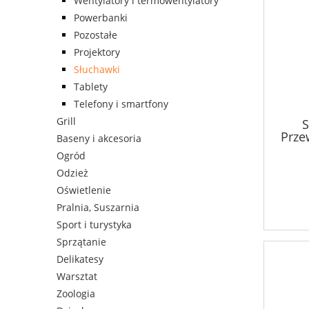
Wentylatory i termowentylatory
Powerbanki
Pozostałe
Projektory
Słuchawki
Tablety
Telefony i smartfony
Grill
S
Prz
Baseny i akcesoria
Boha
Ogród
Odzież
Oświetlenie
Pralnia, Suszarnia
Sport i turystyka
Sprzątanie
Delikatesy
Warsztat
Zoologia