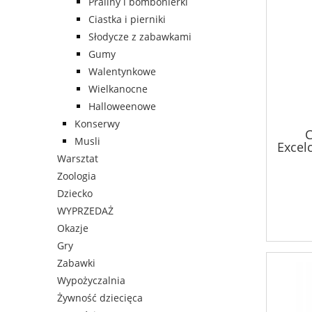
Praliny i bombonierki
Ciastka i pierniki
Słodycze z zabawkami
Gumy
Walentynkowe
Wielkanocne
Halloweenowe
Konserwy
C
Musli
Excel
Warsztat
Zoologia
Dziecko
WYPRZEDAŻ
Okazje
Gry
Zabawki
Wypożyczalnia
Żywność dziecięca