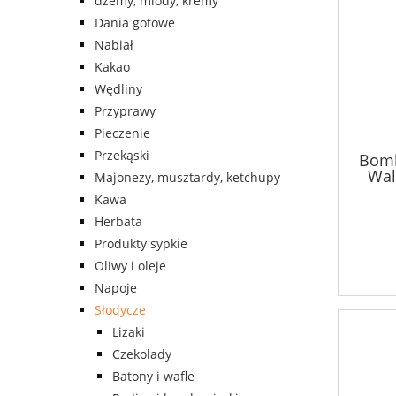
dżemy, miody, kremy
Dania gotowe
Nabiał
Kakao
Wędliny
Przyprawy
Pieczenie
Przekąski
Bomb
Wal
Majonezy, musztardy, ketchupy
Kawa
Herbata
Produkty sypkie
Oliwy i oleje
Napoje
Słodycze
Lizaki
Czekolady
Batony i wafle