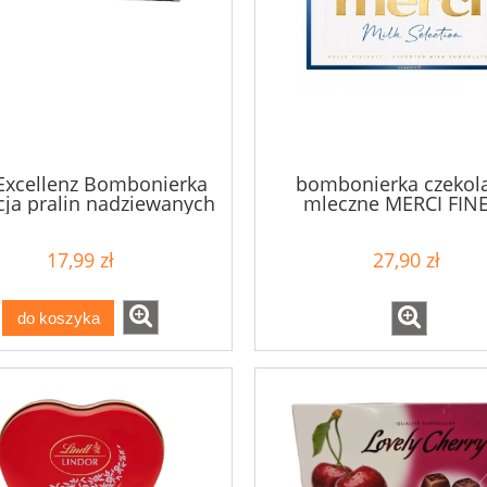
 Excellenz Bombonierka
bombonierka czekol
cja pralin nadziewanych
mleczne MERCI FIN
z brandy 250g
SELECTION 250G
17,99 zł
27,90 zł
do koszyka