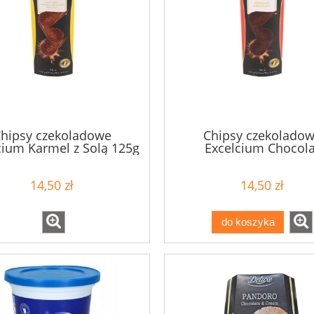
hipsy czekoladowe
Chipsy czekolado
cium Karmel z Solą 125g
Excelcium Chocola
Chocolate 125g
14,50 zł
14,50 zł
do koszyka