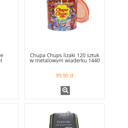
we
Chupa Chups lizaki 120 sztuk
t
w metalowym wiaderku 1440
g
99,90 zł