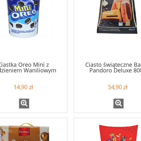
Ciastka Oreo Mini z
Ciasto świąteczne B
zieniem Waniliowym
Pandoro Deluxe 80
zy w Kubeczku 8szt 115g
14,90 zł
54,90 zł