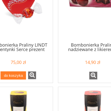
onierka Praliny LINDT
Bombonierka Prali
entynki Serce prezent
nadziewane z likiere
187g
czarnych porzeczek i w
165g
75,00 zł
14,90 zł
do koszyka