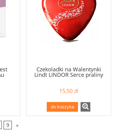
est
Czekoladki na Walentynki
Au
Lindt LINDOR Serce praliny
czekolada mleczna 50g
15,50 zł
do koszyka
9
»