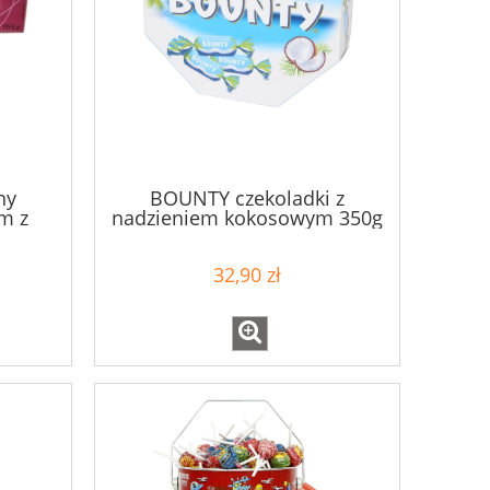
ny
BOUNTY czekoladki z
m z
nadzieniem kokosowym 350g
iśnią
32,90 zł