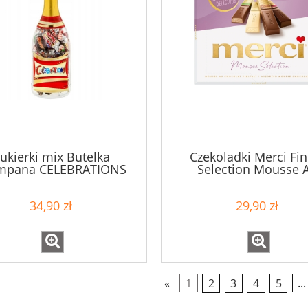
ukierki mix Butelka
Czekoladki Merci Fin
mpana CELEBRATIONS
Selection Mousse 
296g
Chocolat 210 g
34,90 zł
29,90 zł
«
1
2
3
4
5
...