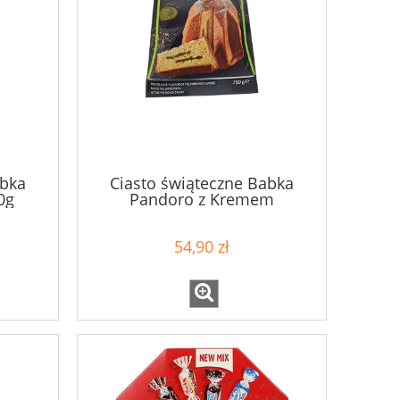
abka
Ciasto świąteczne Babka
0g
Pandoro z Kremem
Pistacjowym Deluxe 750g
54,90 zł