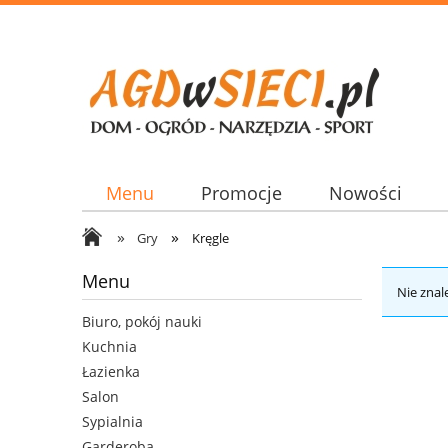
Menu
Promocje
Nowości
»
»
Gry
Kręgle
Menu
Nie znal
Biuro, pokój nauki
Kuchnia
Łazienka
Salon
Sypialnia
Garderoba