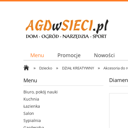
Menu
Promocje
Nowości
»
»
»
Dziecko
DZIAŁ KREATYWNY
Akcesoria do r
Diamenc
Menu
Biuro, pokój nauki
Kuchnia
Łazienka
Salon
Sypialnia
Garderoba