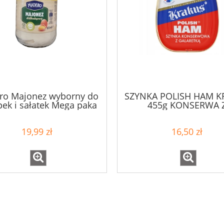
ro Majonez wyborny do
SZYNKA POLISH HAM K
ek i sałatek Mega paka
455g KONSERWA 
830 ml
GALARETKĄ
19,99 zł
16,50 zł