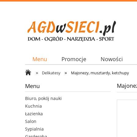
Menu
Promocje
Nowości
»
»
Delikatesy
Majonezy, musztardy, ketchupy
Majonez
Menu
Biuro, pokój nauki
Kuchnia
Łazienka
Salon
Sypialnia
Garderoba