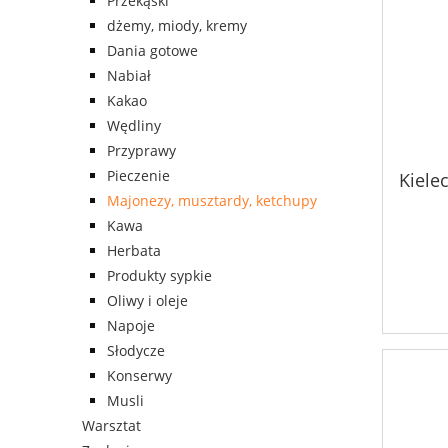
Przekąski
dżemy, miody, kremy
Dania gotowe
Nabiał
Kakao
Wędliny
Przyprawy
Pieczenie
Kiele
Majonezy, musztardy, ketchupy
Kawa
Herbata
Produkty sypkie
Oliwy i oleje
Napoje
Słodycze
Konserwy
Musli
Warsztat