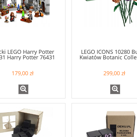
cki LEGO Harry Potter
LEGO ICONS 10280 Bu
31 Harry Potter 76431
Kwiatów Botanic Colle
ek Hogwart: Godzina
Eliksirów
179,00 zł
299,00 zł