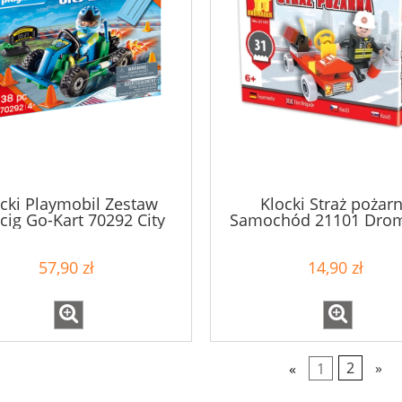
cki Playmobil Zestaw
Klocki Straż pożar
ig Go-Kart 70292 City
Samochód 21101 Dro
Life
6+
57,90 zł
14,90 zł
«
1
2
»