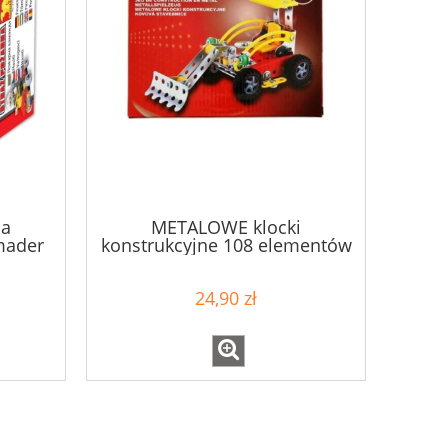
na
METALOWE klocki
mader
konstrukcyjne 108 elementów
Koparka 4+
24,90 zł