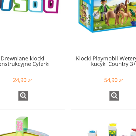
Drewniane klocki
Klocki Playmobil Wetery
onstrukcyjne Cyferki
kucyki Country 3+
chhorn 100003409 3+
24,90 zł
54,90 zł