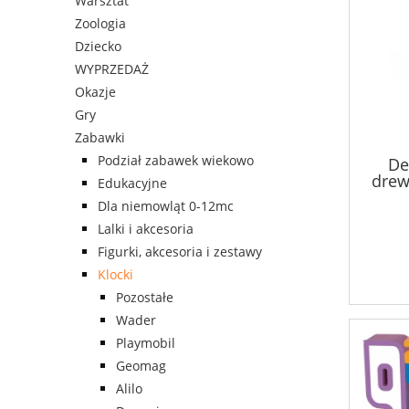
Warsztat
Zoologia
Dziecko
WYPRZEDAŻ
Okazje
Gry
Zabawki
Podział zabawek wiekowo
De
drew
Edukacyjne
Dla niemowląt 0-12mc
Lalki i akcesoria
Figurki, akcesoria i zestawy
Klocki
Pozostałe
Wader
Playmobil
Geomag
Alilo