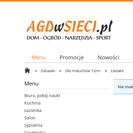
Menu
Promocje
Nowości
»
»
»
Zabawki
Dla maluchów 12m+
Lisciani
Menu
Nie znal
Biuro, pokój nauki
Kuchnia
Łazienka
Salon
Sypialnia
Garderoba