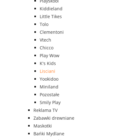
Playskool
Kiddieland
Little Tikes
Tolo
Clementoni
Vtech
Chicco
Play Wow
K's Kids
Lisciani
Yookidoo
Miniland
Pozostałe
Smily Play
Reklama TV
Zabawki drewniane
Maskotki
Bańki Mydlane