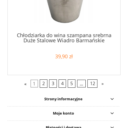
Chłodziarka do wina szampana srebrna
Duże Stalowe Wiadro Barmańskie
39,90 zł
«
1
2
3
4
5
...
12
»
Strony informacyjne
Moje konto
Płatności i dostawa