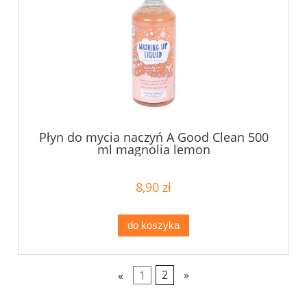
Płyn do mycia naczyń A Good Clean 500
ml magnolia lemon
8,90 zł
do koszyka
«
1
2
»